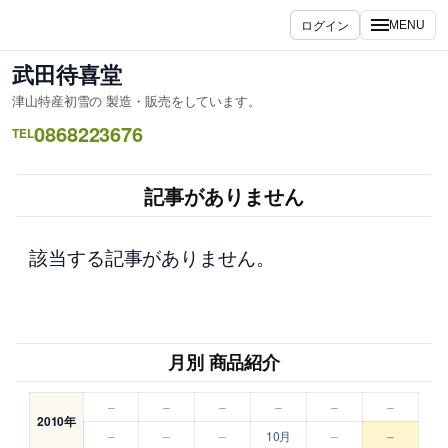
内
ログイン
MENU
容
を
武田待喜堂
ス
津山特産初雪の 製造・販売をしています。
キ
0868223676
ッ
TEL
プ
記事がありません
該当する記事がありません。
月別 商品紹介
–
–
–
–
–
–
2010年
–
–
–
10月
–
–