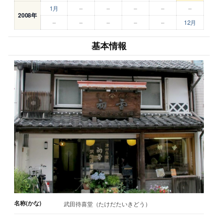
1月
–
–
–
–
–
2008年
–
–
–
–
–
12月
基本情報
名称(かな)
武田待喜堂（たけだたいきどう）