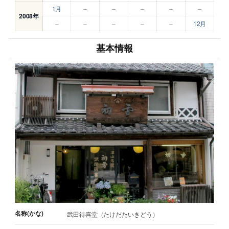
1月
–
–
–
–
–
2008年
–
–
–
–
–
12月
基本情報
名称(かな)
武田待喜堂（たけだたいきどう）