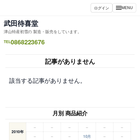
内
ログイン
MENU
容
を
武田待喜堂
ス
津山特産初雪の 製造・販売をしています。
キ
0868223676
ッ
TEL
プ
記事がありません
該当する記事がありません。
月別 商品紹介
–
–
–
–
–
–
2010年
–
–
–
10月
–
–