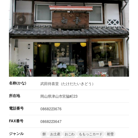
名称(かな)
武田待喜堂（たけだたいきどう）
所在地
岡山県津山市宮脇町23
電話番号
0868223676
FAX番号
0868223647
ジャンル
餅
お土産
おこわ
ももっこカード
初雪