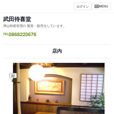
内
ログイン
MENU
容
を
武田待喜堂
ス
津山特産初雪の 製造・販売をしています。
キ
0868223676
ッ
TEL
プ
店内
印
刷