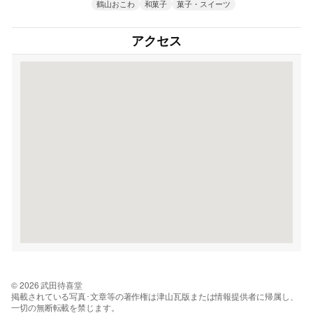
鶴山おこわ
和菓子
菓子・スイーツ
アクセス
© 2026 武田待喜堂
掲載されている写真･文章等の著作権は津山瓦版または情報提供者に帰属し、
一切の無断転載を禁じます。