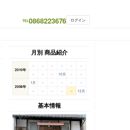
0868223676
ログイン
TEL
月別 商品紹介
–
–
–
–
–
–
2010年
–
–
–
10月
–
–
1月
–
–
–
–
–
2008年
–
–
–
–
–
12月
基本情報