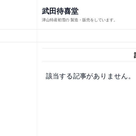
内
武田待喜堂
容
津山特産初雪の 製造・販売をしています。
を
ス
キ
ッ
プ
該当する記事がありません。