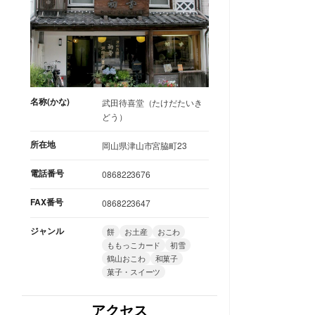
名称(かな)
武田待喜堂（たけだたいき
どう）
所在地
岡山県津山市宮脇町23
電話番号
0868223676
FAX番号
0868223647
ジャンル
餅
お土産
おこわ
ももっこカード
初雪
鶴山おこわ
和菓子
菓子・スイーツ
アクセス