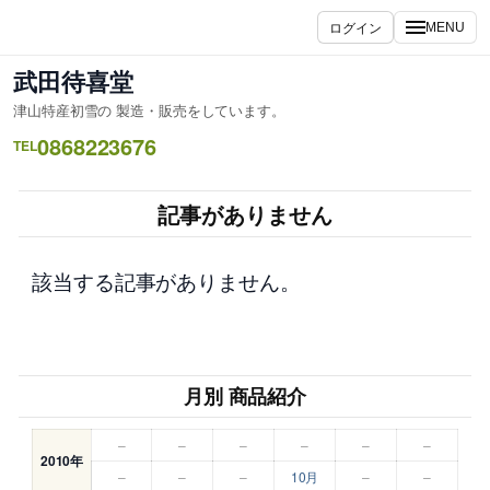
内
ログイン
MENU
容
を
武田待喜堂
ス
津山特産初雪の 製造・販売をしています。
キ
0868223676
ッ
TEL
プ
記事がありません
該当する記事がありません。
月別 商品紹介
–
–
–
–
–
–
2010年
–
–
–
10月
–
–