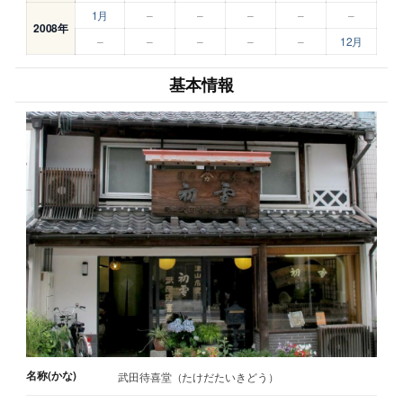
1月
–
–
–
–
–
2008年
–
–
–
–
–
12月
基本情報
名称(かな)
武田待喜堂（たけだたいきどう）