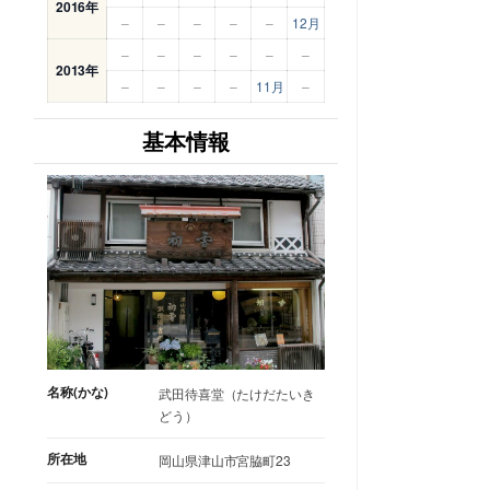
2016年
–
–
–
–
–
12月
–
–
–
–
–
–
2013年
–
–
–
–
11月
–
基本情報
名称(かな)
武田待喜堂（たけだたいき
どう）
所在地
岡山県津山市宮脇町23