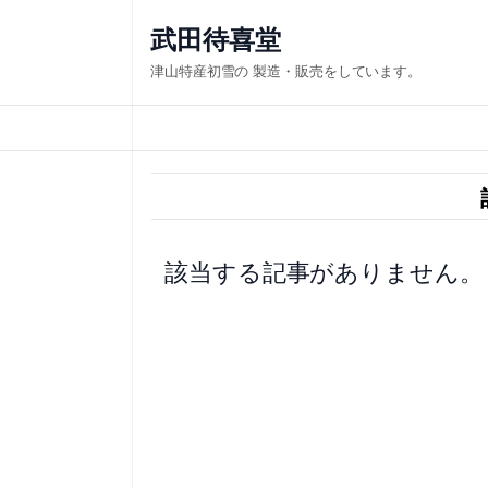
内
武田待喜堂
容
津山特産初雪の 製造・販売をしています。
を
ス
キ
ッ
プ
該当する記事がありません。