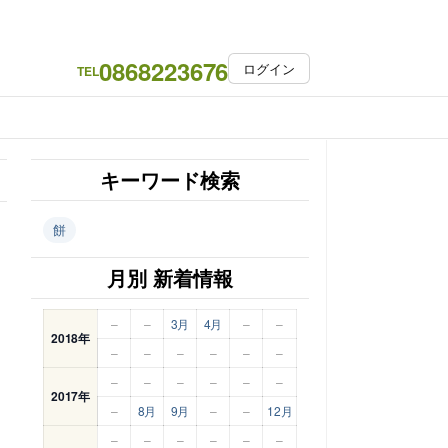
0868223676
ログイン
TEL
キーワード検索
餅
月別 新着情報
–
–
3月
4月
–
–
2018年
–
–
–
–
–
–
–
–
–
–
–
–
2017年
–
8月
9月
–
–
12月
–
–
–
–
–
–