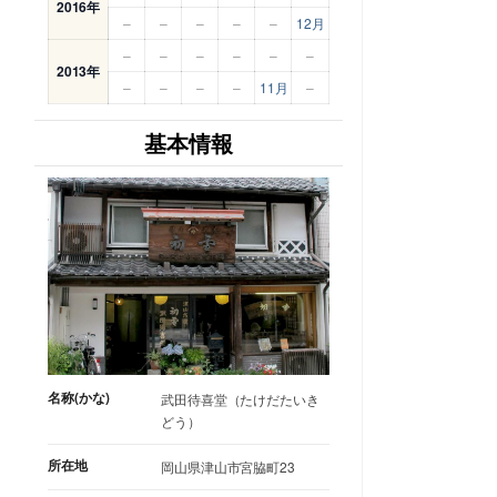
2016年
–
–
–
–
–
12月
–
–
–
–
–
–
2013年
–
–
–
–
11月
–
基本情報
名称(かな)
武田待喜堂（たけだたいき
どう）
所在地
岡山県津山市宮脇町23