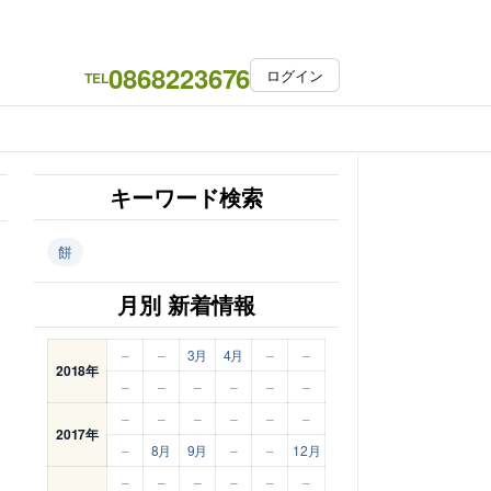
0868223676
ログイン
TEL
キーワード検索
餅
月別 新着情報
–
–
3月
4月
–
–
2018年
–
–
–
–
–
–
–
–
–
–
–
–
2017年
–
8月
9月
–
–
12月
–
–
–
–
–
–