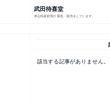
内
武田待喜堂
容
津山特産初雪の 製造・販売をしています。
を
ス
キ
ッ
プ
該当する記事がありません。