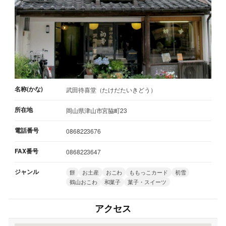
名称(かな)
武田待喜堂（たけだたいきどう）
所在地
岡山県津山市宮脇町23
電話番号
0868223676
FAX番号
0868223647
ジャンル
餅
お土産
おこわ
ももっこカード
初雪
鶴山おこわ
和菓子
菓子・スイーツ
アクセス