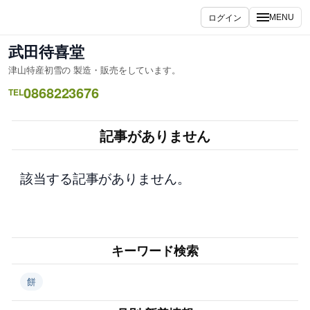
内
ログイン
MENU
容
を
武田待喜堂
ス
津山特産初雪の 製造・販売をしています。
キ
0868223676
ッ
TEL
プ
記事がありません
該当する記事がありません。
キーワード検索
餅