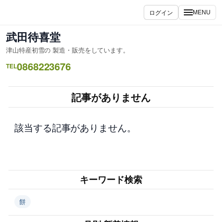
内
ログイン
MENU
容
を
武田待喜堂
ス
津山特産初雪の 製造・販売をしています。
キ
0868223676
ッ
TEL
プ
記事がありません
該当する記事がありません。
キーワード検索
餅