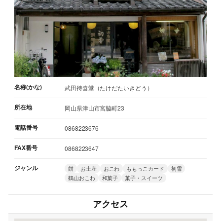
名称(かな)
武田待喜堂（たけだたいきどう）
所在地
岡山県津山市宮脇町23
電話番号
0868223676
FAX番号
0868223647
ジャンル
餅
お土産
おこわ
ももっこカード
初雪
鶴山おこわ
和菓子
菓子・スイーツ
アクセス