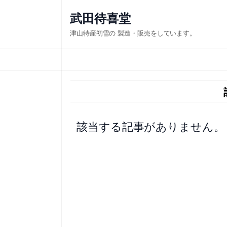
内
武田待喜堂
容
津山特産初雪の 製造・販売をしています。
を
ス
キ
ッ
プ
該当する記事がありません。