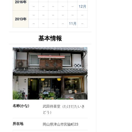
2016年
–
–
–
–
–
12月
–
–
–
–
–
–
2013年
–
–
–
–
11月
–
基本情報
名称(かな)
武田待喜堂（たけだたいき
どう）
所在地
岡山県津山市宮脇町23