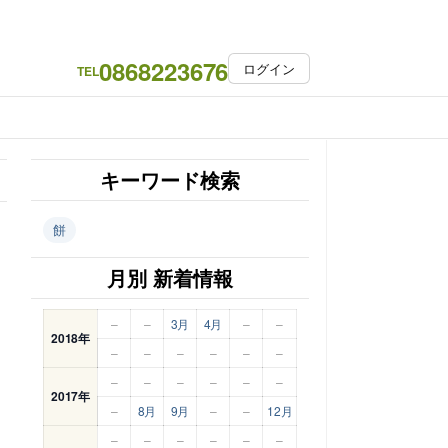
0868223676
ログイン
TEL
キーワード検索
餅
月別 新着情報
–
–
3月
4月
–
–
2018年
–
–
–
–
–
–
–
–
–
–
–
–
2017年
–
8月
9月
–
–
12月
–
–
–
–
–
–