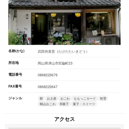
名称(かな)
武田待喜堂（たけだたいきどう）
所在地
岡山県津山市宮脇町23
電話番号
0868223676
FAX番号
0868223647
ジャンル
餅
お土産
おこわ
ももっこカード
初雪
鶴山おこわ
和菓子
菓子・スイーツ
アクセス