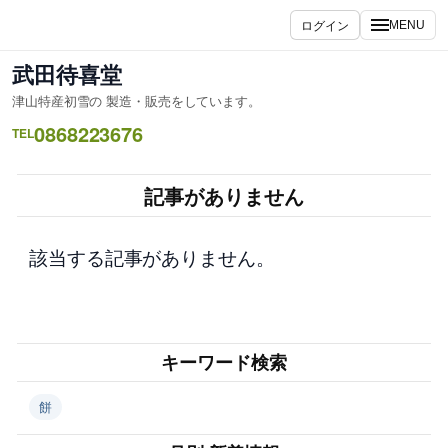
内
ログイン
MENU
容
を
武田待喜堂
ス
津山特産初雪の 製造・販売をしています。
キ
0868223676
ッ
TEL
プ
記事がありません
該当する記事がありません。
キーワード検索
餅