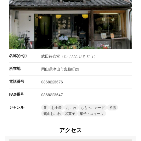
名称(かな)
武田待喜堂（たけだたいきどう）
所在地
岡山県津山市宮脇町23
電話番号
0868223676
FAX番号
0868223647
ジャンル
餅
お土産
おこわ
ももっこカード
初雪
鶴山おこわ
和菓子
菓子・スイーツ
アクセス