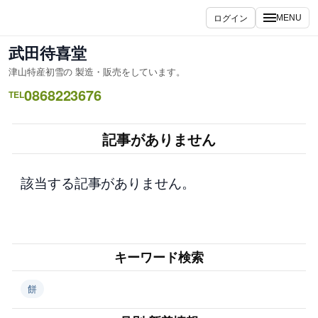
内
ログイン
MENU
容
を
武田待喜堂
ス
津山特産初雪の 製造・販売をしています。
キ
0868223676
ッ
TEL
プ
記事がありません
該当する記事がありません。
キーワード検索
餅