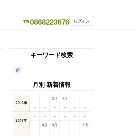
0868223676
ログイン
TEL
キーワード検索
餅
月別 新着情報
–
–
3月
4月
–
–
2018年
–
–
–
–
–
–
–
–
–
–
–
–
2017年
–
8月
9月
–
–
12月
–
–
–
–
–
–