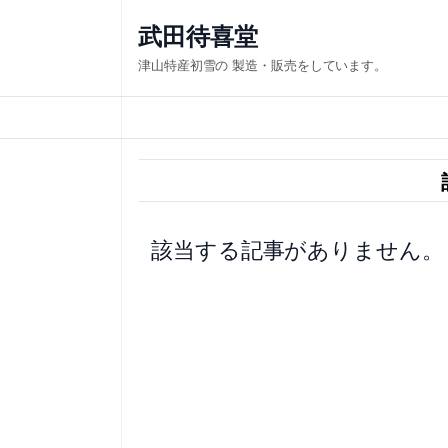
内
武田待喜堂
容
津山特産初雪の 製造・販売をしています。
を
ス
キ
ッ
プ
該当する記事がありません。