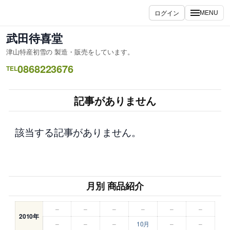
内
ログイン
MENU
容
を
武田待喜堂
ス
津山特産初雪の 製造・販売をしています。
キ
0868223676
ッ
TEL
プ
記事がありません
該当する記事がありません。
月別 商品紹介
–
–
–
–
–
–
2010年
–
–
–
10月
–
–