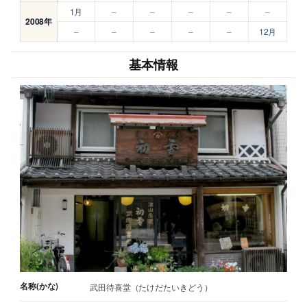
1月
–
–
–
–
–
2008年
–
–
–
–
–
12月
基本情報
名称(かな)
武田待喜堂（たけだたいきどう）