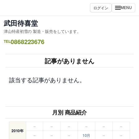
内
ログイン
MENU
容
を
武田待喜堂
ス
津山特産初雪の 製造・販売をしています。
キ
0868223676
ッ
TEL
プ
記事がありません
該当する記事がありません。
月別 商品紹介
–
–
–
–
–
–
2010年
–
–
–
10月
–
–