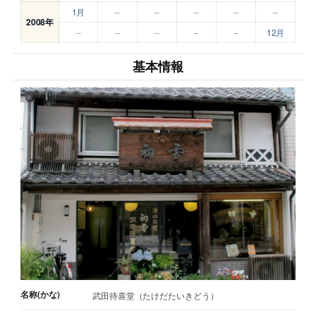
1月
–
–
–
–
–
2008年
–
–
–
–
–
12月
基本情報
名称(かな)
武田待喜堂（たけだたいきどう）