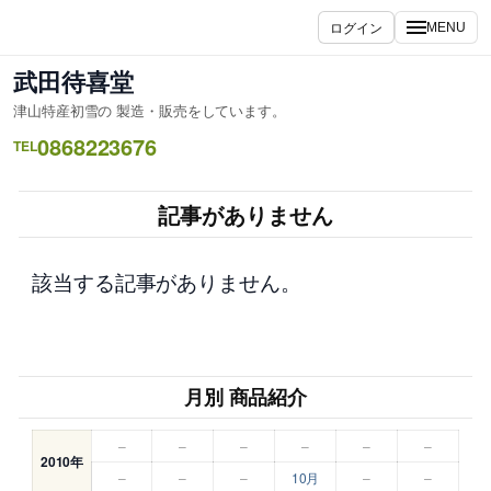
内
ログイン
MENU
容
を
武田待喜堂
ス
津山特産初雪の 製造・販売をしています。
キ
0868223676
ッ
TEL
プ
記事がありません
該当する記事がありません。
月別 商品紹介
–
–
–
–
–
–
2010年
–
–
–
10月
–
–