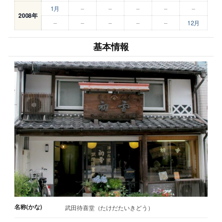
1月
–
–
–
–
–
2008年
–
–
–
–
–
12月
基本情報
名称(かな)
武田待喜堂（たけだたいきどう）