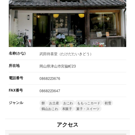
名称(かな)
武田待喜堂（たけだたいきどう）
所在地
岡山県津山市宮脇町23
電話番号
0868223676
FAX番号
0868223647
ジャンル
餅
お土産
おこわ
ももっこカード
初雪
鶴山おこわ
和菓子
菓子・スイーツ
アクセス