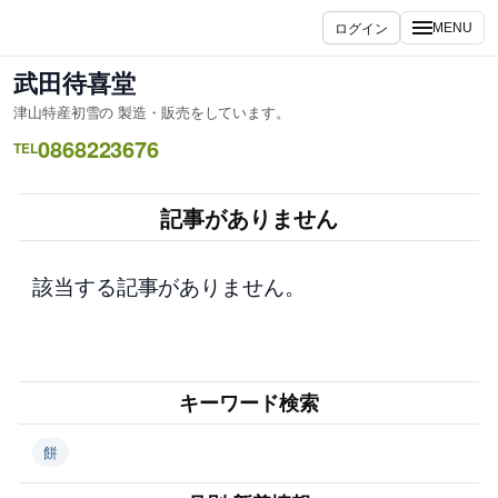
内
ログイン
MENU
容
を
武田待喜堂
ス
津山特産初雪の 製造・販売をしています。
キ
0868223676
ッ
TEL
プ
記事がありません
該当する記事がありません。
キーワード検索
餅