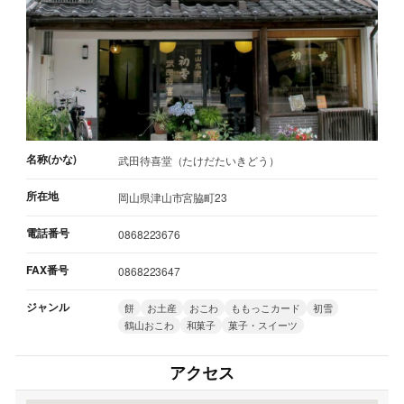
名称(かな)
武田待喜堂（たけだたいきどう）
所在地
岡山県津山市宮脇町23
電話番号
0868223676
FAX番号
0868223647
ジャンル
餅
お土産
おこわ
ももっこカード
初雪
鶴山おこわ
和菓子
菓子・スイーツ
アクセス