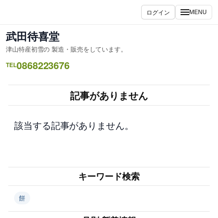
内
ログイン
MENU
容
を
武田待喜堂
ス
津山特産初雪の 製造・販売をしています。
キ
0868223676
ッ
TEL
プ
記事がありません
該当する記事がありません。
キーワード検索
餅