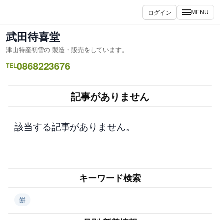
内
ログイン
MENU
容
を
武田待喜堂
ス
津山特産初雪の 製造・販売をしています。
キ
0868223676
ッ
TEL
プ
記事がありません
該当する記事がありません。
キーワード検索
餅