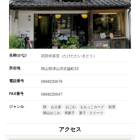
名称(かな)
武田待喜堂（たけだたいきどう）
所在地
岡山県津山市宮脇町23
電話番号
0868223676
FAX番号
0868223647
ジャンル
餅
お土産
おこわ
ももっこカード
初雪
鶴山おこわ
和菓子
菓子・スイーツ
アクセス