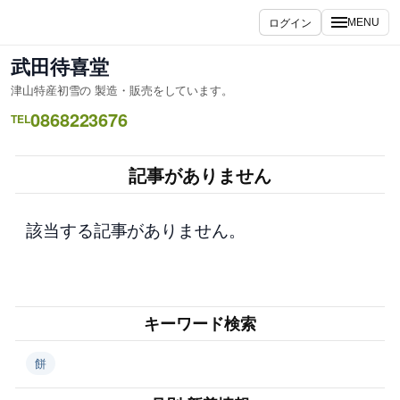
内
ログイン
MENU
容
を
武田待喜堂
ス
津山特産初雪の 製造・販売をしています。
キ
0868223676
ッ
TEL
プ
記事がありません
該当する記事がありません。
キーワード検索
餅