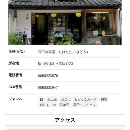
名称(かな)
武田待喜堂（たけだたいきどう）
所在地
岡山県津山市宮脇町23
電話番号
0868223676
FAX番号
0868223647
ジャンル
餅
お土産
おこわ
ももっこカード
初雪
鶴山おこわ
和菓子
菓子・スイーツ
アクセス