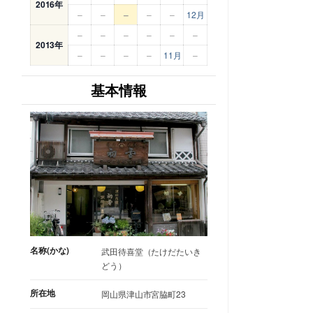
2016年
–
–
–
–
–
12月
–
–
–
–
–
–
2013年
–
–
–
–
11月
–
基本情報
名称(かな)
武田待喜堂（たけだたいき
どう）
所在地
岡山県津山市宮脇町23