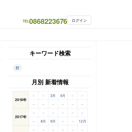
0868223676
ログイン
TEL
キーワード検索
餅
月別 新着情報
–
–
3月
4月
–
–
2018年
–
–
–
–
–
–
–
–
–
–
–
–
2017年
–
8月
9月
–
–
12月
–
–
–
–
–
–