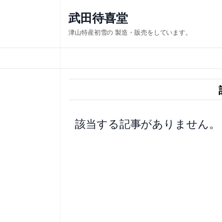
内
武田待喜堂
容
津山特産初雪の 製造・販売をしています。
を
ス
キ
ッ
プ
該当する記事がありません。