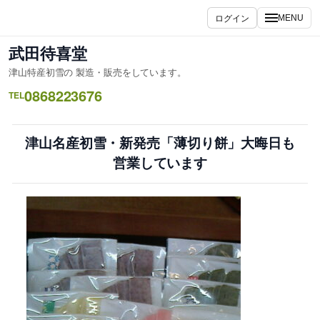
内
ログイン
MENU
容
を
武田待喜堂
ス
津山特産初雪の 製造・販売をしています。
キ
0868223676
ッ
TEL
プ
津山名産初雪・新発売「薄切り餅」大晦日も
営業しています