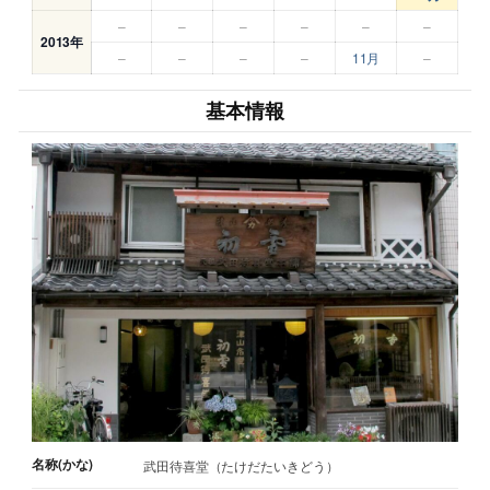
–
–
–
–
–
–
2013年
–
–
–
–
11月
–
基本情報
名称(かな)
武田待喜堂（たけだたいきどう）