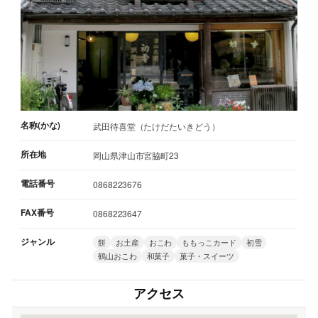
名称(かな)
武田待喜堂（たけだたいきどう）
所在地
岡山県津山市宮脇町23
電話番号
0868223676
FAX番号
0868223647
ジャンル
餅
お土産
おこわ
ももっこカード
初雪
鶴山おこわ
和菓子
菓子・スイーツ
アクセス