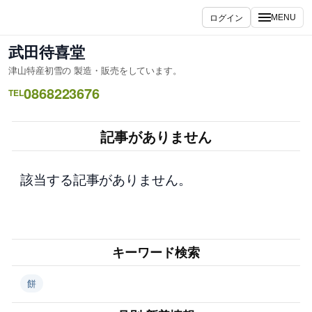
内
ログイン
MENU
容
を
武田待喜堂
ス
津山特産初雪の 製造・販売をしています。
キ
0868223676
ッ
TEL
プ
記事がありません
該当する記事がありません。
キーワード検索
餅