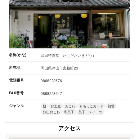
名称(かな)
武田待喜堂（たけだたいきどう）
所在地
岡山県津山市宮脇町23
電話番号
0868223676
FAX番号
0868223647
ジャンル
餅
お土産
おこわ
ももっこカード
初雪
鶴山おこわ
和菓子
菓子・スイーツ
アクセス