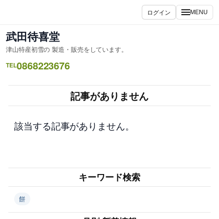
内
ログイン
MENU
容
を
武田待喜堂
ス
津山特産初雪の 製造・販売をしています。
キ
0868223676
ッ
TEL
プ
記事がありません
該当する記事がありません。
キーワード検索
餅