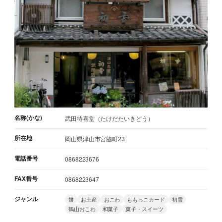
名称(かな)
武田待喜堂（たけだたいきどう）
所在地
岡山県津山市宮脇町23
電話番号
0868223676
FAX番号
0868223647
ジャンル
餅
お土産
おこわ
ももっこカード
初雪
鶴山おこわ
和菓子
菓子・スイーツ