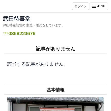
内
ログイン
MENU
容
を
武田待喜堂
ス
津山特産初雪の 製造・販売をしています。
キ
0868223676
ッ
TEL
プ
記事がありません
該当する記事がありません。
基本情報