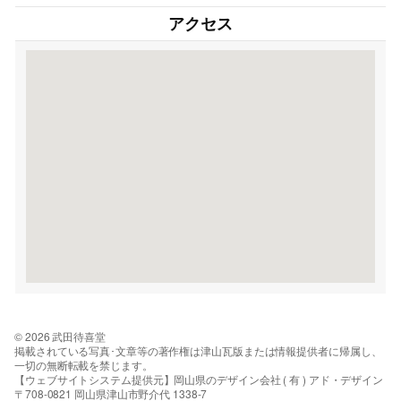
アクセス
© 2026 武田待喜堂
掲載されている写真･文章等の著作権は津山瓦版または情報提供者に帰属し、
一切の無断転載を禁じます。
【ウェブサイトシステム提供元】岡山県のデザイン会社 ( 有 ) アド・デザイン
〒708-0821 岡山県津山市野介代 1338-7