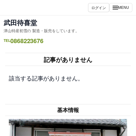
内
ログイン
MENU
容
を
武田待喜堂
ス
津山特産初雪の 製造・販売をしています。
キ
0868223676
ッ
TEL
プ
記事がありません
該当する記事がありません。
基本情報