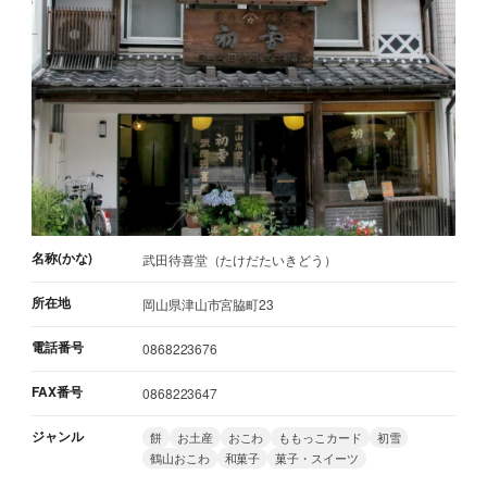
名称(かな)
武田待喜堂（たけだたいきどう）
所在地
岡山県津山市宮脇町23
電話番号
0868223676
FAX番号
0868223647
ジャンル
餅
お土産
おこわ
ももっこカード
初雪
鶴山おこわ
和菓子
菓子・スイーツ