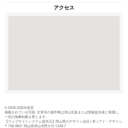
アクセス
© 2026 武田待喜堂
掲載されている写真･文章等の著作権は津山瓦版または情報提供者に帰属し、
一切の無断転載を禁じます。
【ウェブサイトシステム提供元】岡山県のデザイン会社 ( 有 ) アド・デザイン
〒708-0821 岡山県津山市野介代 1338-7