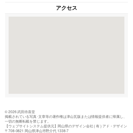
アクセス
© 2026 武田待喜堂
掲載されている写真･文章等の著作権は津山瓦版または情報提供者に帰属し、
一切の無断転載を禁じます。
【ウェブサイトシステム提供元】岡山県のデザイン会社 ( 有 ) アド・デザイン
〒708-0821 岡山県津山市野介代 1338-7