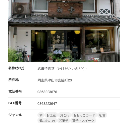
名称(かな)
武田待喜堂（たけだたいきどう）
所在地
岡山県津山市宮脇町23
電話番号
0868223676
FAX番号
0868223647
ジャンル
餅
お土産
おこわ
ももっこカード
初雪
鶴山おこわ
和菓子
菓子・スイーツ