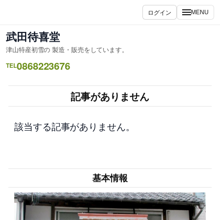
内
ログイン
MENU
容
を
武田待喜堂
ス
津山特産初雪の 製造・販売をしています。
キ
0868223676
ッ
TEL
プ
記事がありません
該当する記事がありません。
基本情報