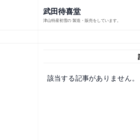
内
武田待喜堂
容
津山特産初雪の 製造・販売をしています。
を
ス
キ
ッ
プ
該当する記事がありません。