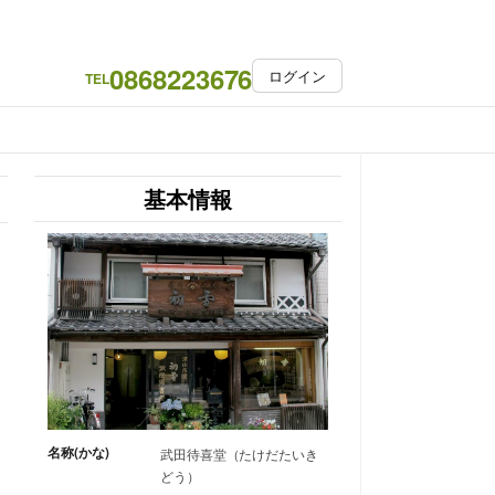
0868223676
ログイン
TEL
基本情報
名称(かな)
武田待喜堂（たけだたいき
どう）