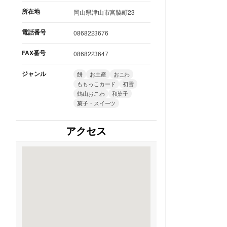
所在地
岡山県津山市宮脇町23
電話番号
0868223676
FAX番号
0868223647
ジャンル
餅
お土産
おこわ
ももっこカード
初雪
鶴山おこわ
和菓子
菓子・スイーツ
アクセス