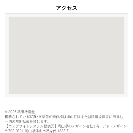
アクセス
© 2026 武田待喜堂
掲載されている写真･文章等の著作権は津山瓦版または情報提供者に帰属し、
一切の無断転載を禁じます。
【ウェブサイトシステム提供元】岡山県のデザイン会社 ( 有 ) アド・デザイン
〒708-0821 岡山県津山市野介代 1338-7