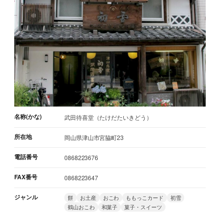
名称(かな)
武田待喜堂（たけだたいきどう）
所在地
岡山県津山市宮脇町23
電話番号
0868223676
FAX番号
0868223647
ジャンル
餅
お土産
おこわ
ももっこカード
初雪
鶴山おこわ
和菓子
菓子・スイーツ