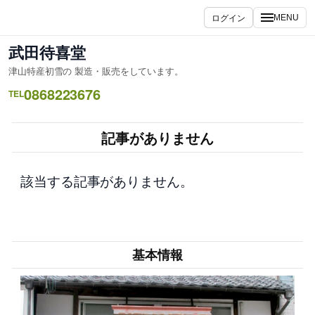
内
ログイン
MENU
容
を
武田待喜堂
ス
津山特産初雪の 製造・販売をしています。
キ
0868223676
ッ
TEL
プ
記事がありません
該当する記事がありません。
基本情報